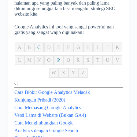
halaman apa yang paling banyak dan paling lama
dikunjungi sehingga kita bisa mengatur strategi SEO
website kita.
Google Analytics ini tool yang sangat powerful nan
gratis yang sangat wajib digunakan!
A
B
C
D
E
F
G
H
I
J
K
L
M
N
O
P
Q
R
S
T
U
V
W
X
Y
Z
C
Cara Blokir Google Analytics Melacak
Kunjungan Pribadi (2020)
Cara Memasang Google Analytics
Versi Lama di Website (Bukan GA4)
Cara Menghubungkan Google
Analytics dengan Google Search